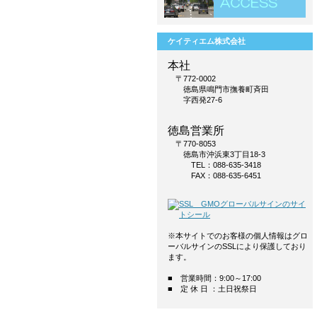
ケイティエム株式会社
本社
〒772-0002
徳島県鳴門市撫養町斉田
字西発27-6
徳島営業所
〒770-8053
徳島市沖浜東3丁目18-3
TEL：088-635-3418
FAX：088-635-6451
※本サイトでのお客様の個人情報はグロ
ーバルサインのSSLにより保護しており
ます。
■ 営業時間：9:00～17:00
■ 定 休 日 ：土日祝祭日