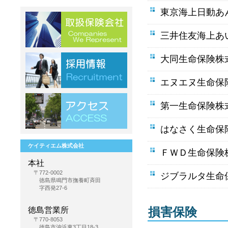
東京海上日動あ
三井住友海上あ
大同生命保険株式
エヌエヌ生命保険
第一生命保険株式
はなさく生命保険
ケイティエム株式会社
ＦＷＤ生命保険株
本社
〒772-0002
ジブラルタ生命保
徳島県鳴門市撫養町斉田
字西発27-6
損害保険
徳島営業所
〒770-8053
徳島市沖浜東3丁目18-3